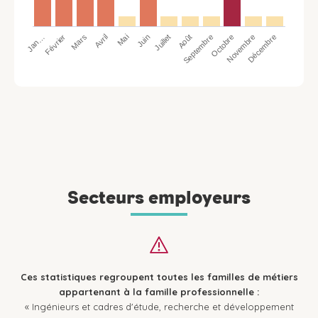
Jan…
Avril
Juillet
Octobre
Mars
Juin
Septembre
Décembre
Février
Mai
Août
Novembre
Secteurs employeurs
Ces statistiques regroupent toutes les familles de métiers
appartenant à la famille professionnelle :
« Ingénieurs et cadres d'étude, recherche et développement