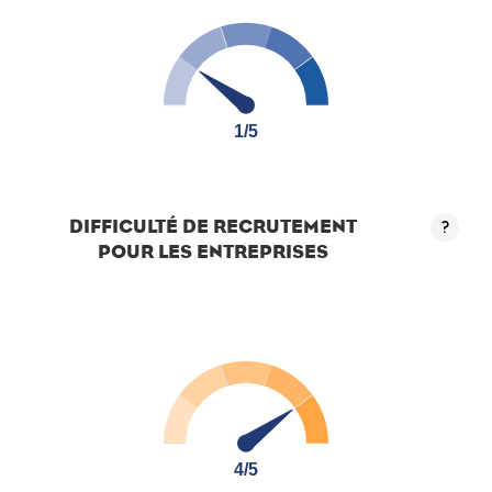
1/5
1/5
DIFFICULTÉ DE RECRUTEMENT
?
POUR LES ENTREPRISES
4/5
4/5