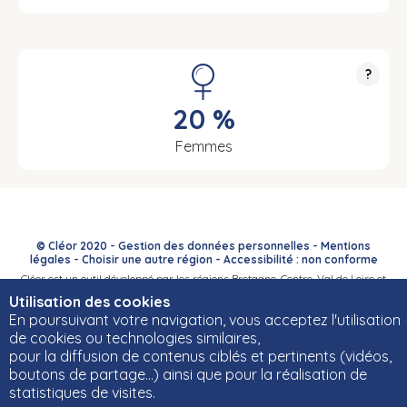
?
20 %
Femmes
© Cléor 2020 -
Gestion des données personnelles
-
Mentions
légales
-
Choisir une autre région
-
Accessibilité : non conforme
Cléor est un outil développé par les régions Bretagne, Centre-Val de Loire et
Bourgogne-Franche-Comté et leurs Carif-Oref associés.
Utilisation des cookies
En poursuivant votre navigation, vous acceptez l'utilisation
de cookies ou technologies similaires,
pour la diffusion de contenus ciblés et pertinents (vidéos,
boutons de partage…) ainsi que pour la réalisation de
statistiques de visites.