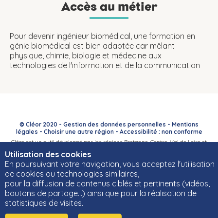
Accès au métier
Pour devenir ingénieur biomédical, une formation en
génie biomédical est bien adaptée car mêlant
physique, chimie, biologie et médecine aux
technologies de l'information et de la communication
© Cléor 2020 -
Gestion des données personnelles
-
Mentions
légales
-
Choisir une autre région
-
Accessibilité : non conforme
Cléor est un outil développé par les régions Bretagne, Centre-Val de Loire et
Bourgogne-Franche-Comté et leurs Carif-Oref associés.
Utilisation des cookies
En poursuivant votre navigation, vous acceptez l'utilisation
de cookies ou technologies similaires,
pour la diffusion de contenus ciblés et pertinents (vidéos,
boutons de partage…) ainsi que pour la réalisation de
statistiques de visites.