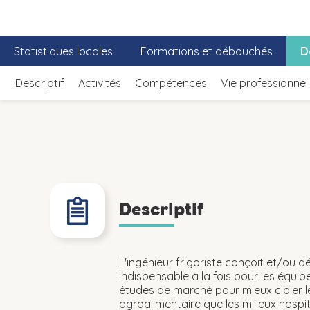
Statistiques locales
Formations et débouchés
D
Descriptif
Activités
Compétences
Vie professionnel
Descriptif
L'ingénieur frigoriste conçoit et/ou 
indispensable à la fois pour les équi
études de marché pour mieux cibler les
agroalimentaire que les milieux hospit