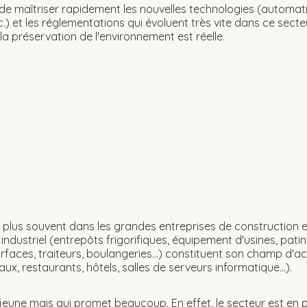
 de maîtriser rapidement les nouvelles technologies (automat
.) et les réglementations qui évoluent très vite dans ce secte
la préservation de l'environnement est réelle.
 le plus souvent dans les grandes entreprises de construction e
d industriel (entrepôts frigorifiques, équipement d'usines, pati
faces, traiteurs, boulangeries...) constituent son champ d'ac
ux, restaurants, hôtels, salles de serveurs informatique...).
s jeune mais qui promet beaucoup. En effet, le secteur est en 