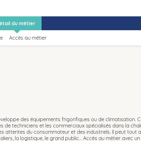
étail du métier
le
Accès au métier
développe des équipements frigorifiques ou de climatisation. C
pes de techniciens et les commerciaux spécialisés dans la chaî
 attentes du consommateur et des industriels. Il peut tout aus
aliers, la logistique, le grand public... Accès au métier avec u