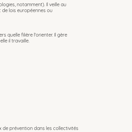
ogies, notamment). Il veille au
t de lois européennes ou
quelle filière l'orienter. Il gère
 il travaille.
x de prévention dans les collectivités