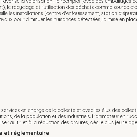
 favorise la valorisation : le réemploi (avec des emballages co
t), le recyclage et l'utilisation des déchets comme source d'é
ille les installations (centre d'enfouissement, station d'épur
ravaux pour diminuer les nuisances détectées, la mise en place 
services en charge de la collecte et avec les élus des collectiv
tions, de la population et des industriels. L'animateur en rud
ser au tri et à la réduction des ordures, dès le plus jeune âge
ue et réglementaire