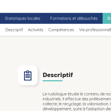
Statistiques locales
Formations et débouchés
D
Descriptif
Activités
Compétences
Vie professionnel
Descriptif
Le rudologue étudie le contenu de n
industriels. Il effectue des prélèveme
collecte, le recyclage, la valorisation.
développement, suite à l'adoption des