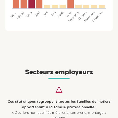
Jan…
Avril
Juillet
Octobre
Mars
Juin
Septembre
Décembre
Février
Mai
Août
Novembre
Secteurs employeurs
Ces statistiques regroupent toutes les familles de métiers
appartenant à la famille professionnelle :
« Ouvriers non qualifiés métallerie, serrurerie, montage »