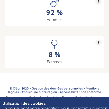
?
92 %
Hommes
?
8 %
Femmes
© Cléor 2020 -
Gestion des données personnelles
-
Mentions
légales
-
Choisir une autre région
-
Accessibilité : non conforme
Cléor est un outil développé par les régions Bretagne, Centre-Val de Loire et
Bourgogne-Franche-Comté et leurs Carif-Oref associés.
Utilisation des cookies
En poursuivant votre navigation, vous acceptez l'utilisation