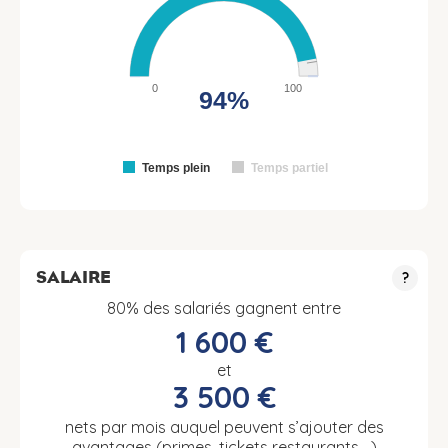
0
100
94%
Temps plein
Temps partiel
SALAIRE
?
80% des salariés gagnent entre
1 600 €
et
3 500 €
nets par mois auquel peuvent s’ajouter des
avantages (primes, tickets restaurants….)