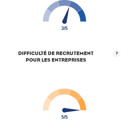
3/5
3/5
DIFFICULTÉ DE RECRUTEMENT
?
POUR LES ENTREPRISES
5/5
5/5