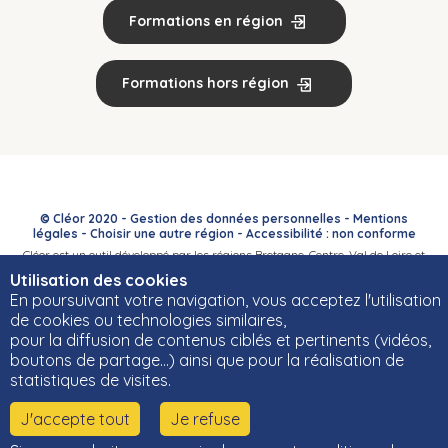
Formations en région
Formations hors région
© Cléor 2020 -
Gestion des données personnelles
-
Mentions
légales
-
Choisir une autre région
-
Accessibilité : non conforme
Cléor est un outil développé par les régions Bretagne, Centre-Val de Loire et
Bourgogne-Franche-Comté et leurs Carif-Oref associés.
Utilisation des cookies
En poursuivant votre navigation, vous acceptez l'utilisation
de cookies ou technologies similaires,
pour la diffusion de contenus ciblés et pertinents (vidéos,
boutons de partage…) ainsi que pour la réalisation de
statistiques de visites.
J'accepte tout
Je refuse