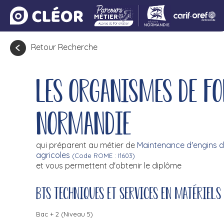
Retour Recherche
Les organismes de f
Normandie
qui préparent au métier de
Maintenance d'engins d
agricoles
(Code ROME : I1603)
et vous permettent d'obtenir le diplôme
BTS techniques et services en matériels
Bac + 2 (Niveau 5)