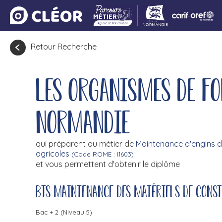
Retour Recherche
Les organismes de f
Normandie
qui préparent au métier de
Maintenance d'engins d
agricoles
(Code ROME : I1603)
et vous permettent d'obtenir le diplôme
BTS maintenance des matériels de cons
Bac + 2 (Niveau 5)