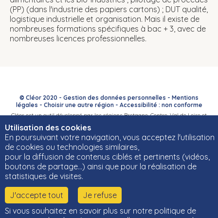
(PP) (dans l'industrie des papiers cartons) ; DUT qualité,
logistique industrielle et organisation. Mais il existe de
nombreuses formations spécifiques à bac + 3, avec de
nombreuses licences professionnelles.
© Cléor 2020 -
Gestion des données personnelles
-
Mentions
légales
-
Choisir une autre région
-
Accessibilité : non conforme
Cléor est un outil développé par les régions Bretagne, Centre-Val de Loire et
Bourgogne-Franche-Comté et leurs Carif-Oref associés.
Utilisation des cookies
En poursuivant votre navigation, vous acceptez l'utilisation
de cookies ou technologies similaires,
pour la diffusion de contenus ciblés et pertinents (vidéos,
boutons de partage…) ainsi que pour la réalisation de
statistiques de visites.
J'accepte tout
Je refuse
Si vous souhaitez en savoir plus sur notre politique de