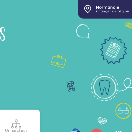
Normandie
Changer de région
rs
Un secteur