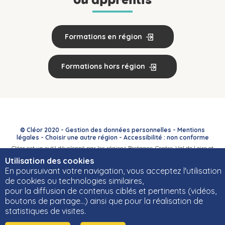
Formations en région
Formations hors région
© Cléor 2020 -
Gestion des données personnelles
-
Mentions
légales
-
Choisir une autre région
-
Accessibilité : non conforme
Cléor est un outil développé par les régions Bretagne, Centre-Val de Loire et
Bourgogne-Franche-Comté et leurs Carif-Oref associés.
Utilisation des cookies
En poursuivant votre navigation, vous acceptez l'utilisation
de cookies ou technologies similaires,
pour la diffusion de contenus ciblés et pertinents (vidéos,
boutons de partage…) ainsi que pour la réalisation de
statistiques de visites.